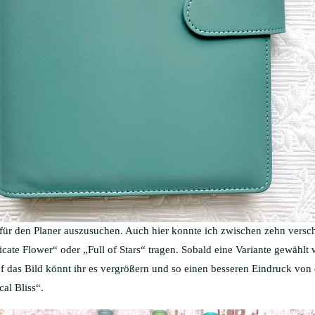
te für den Planer auszusuchen. Auch hier konnte ich zwischen zehn vers
te Flower“ oder „Full of Stars“ tragen. Sobald eine Variante gewählt wi
f das Bild könnt ihr es vergrößern und so einen besseren Eindruck von
cal Bliss“.