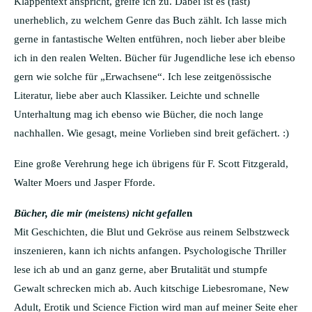
Klappentext anspricht, greife ich zu. Dabei ist es (fast)
unerheblich, zu welchem Genre das Buch zählt. Ich lasse mich
gerne in fantastische Welten entführen, noch lieber aber bleibe
ich in den realen Welten. Bücher für Jugendliche lese ich ebenso
gern wie solche für „Erwachsene“. Ich lese zeitgenössische
Literatur, liebe aber auch Klassiker. Leichte und schnelle
Unterhaltung mag ich ebenso wie Bücher, die noch lange
nachhallen. Wie gesagt, meine Vorlieben sind breit gefächert. :)
Eine große Verehrung hege ich übrigens für F. Scott Fitzgerald,
Walter Moers und Jasper Fforde.
Bücher, die mir (meistens) nicht gefalle
n
Mit Geschichten, die Blut und Gekröse aus reinem Selbstzweck
inszenieren, kann ich nichts anfangen. Psychologische Thriller
lese ich ab und an ganz gerne, aber Brutalität und stumpfe
Gewalt schrecken mich ab. Auch kitschige Liebesromane, New
Adult, Erotik und Science Fiction wird man auf meiner Seite eher