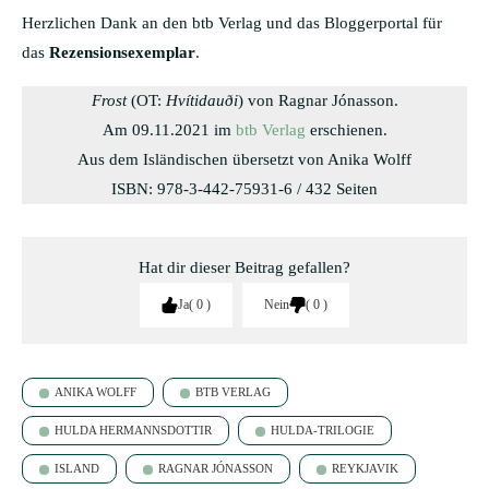
Herzlichen Dank an den btb Verlag und das Bloggerportal für
das
Rezensionsexemplar
.
Frost
(OT:
Hvítidauði
) von Ragnar Jónasson.
Am 09.11.2021 im
btb Verlag
erschienen.
Aus dem Isländischen übersetzt von Anika Wolff
ISBN: 978-3-442-75931-6 / 432 Seiten
Hat dir dieser Beitrag gefallen?
Ja
0
Nein
0
ANIKA WOLFF
BTB VERLAG
HULDA HERMANNSDOTTIR
HULDA-TRILOGIE
ISLAND
RAGNAR JÓNASSON
REYKJAVIK