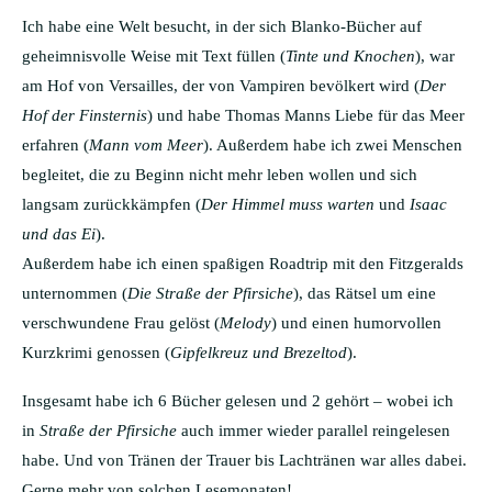
Ich habe eine Welt besucht, in der sich Blanko-Bücher auf
geheimnisvolle Weise mit Text füllen (
Tinte und Knochen
), war
am Hof von Versailles, der von Vampiren bevölkert wird (
Der
Hof der Finsternis
) und habe Thomas Manns Liebe für das Meer
erfahren (
Mann vom Meer
). Außerdem habe ich zwei Menschen
begleitet, die zu Beginn nicht mehr leben wollen und sich
langsam zurückkämpfen (
Der Himmel muss warten
und
Isaac
und das Ei
).
Außerdem habe ich einen spaßigen Roadtrip mit den Fitzgeralds
unternommen (
Die Straße der Pfirsiche
), das Rätsel um eine
verschwundene Frau gelöst (
Melody
) und einen humorvollen
Kurzkrimi genossen (
Gipfelkreuz und Brezeltod
).
Insgesamt habe ich 6 Bücher gelesen und 2 gehört – wobei ich
in
Straße der Pfirsiche
auch immer wieder parallel reingelesen
habe. Und von Tränen der Trauer bis Lachtränen war alles dabei.
Gerne mehr von solchen Lesemonaten!