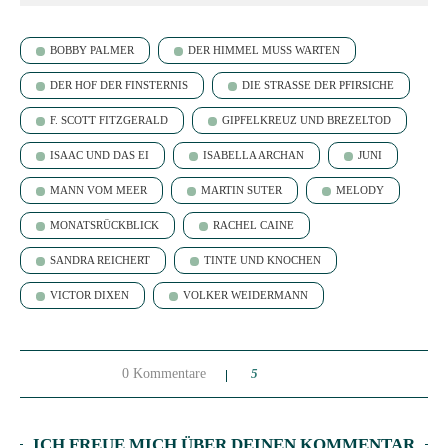
BOBBY PALMER
DER HIMMEL MUSS WARTEN
DER HOF DER FINSTERNIS
DIE STRASSE DER PFIRSICHE
F. SCOTT FITZGERALD
GIPFELKREUZ UND BREZELTOD
ISAAC UND DAS EI
ISABELLA ARCHAN
JUNI
MANN VOM MEER
MARTIN SUTER
MELODY
MONATSRÜCKBLICK
RACHEL CAINE
SANDRA REICHERT
TINTE UND KNOCHEN
VICTOR DIXEN
VOLKER WEIDERMANN
0 Kommentare
5
ICH FREUE MICH ÜBER DEINEN KOMMENTAR