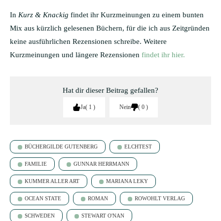
In
Kurz & Knackig
findet ihr Kurzmeinungen zu einem bunten
Mix aus kürzlich gelesenen Büchern, für die ich aus Zeitgründen
keine ausführlichen Rezensionen schreibe. Weitere
Kurzmeinungen und längere Rezensionen
findet ihr hier.
Hat dir dieser Beitrag gefallen?
Ja
1
Nein
0
BÜCHERGILDE GUTENBERG
ELCHTEST
FAMILIE
GUNNAR HERRMANN
KUMMER ALLER ART
MARIANA LEKY
OCEAN STATE
ROMAN
ROWOHLT VERLAG
SCHWEDEN
STEWART O'NAN