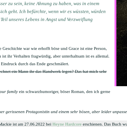
sser zu sein, keine Ahnung zu haben, was in einem
ich geht. Ich befürchte, wenn wir es wüssten, würden
Teil unseres Lebens in Angst und Verzweiflung
e Geschichte war wie erhofft böse und Grace ist eine Person,
h ist ihr Verhalten fragwürdig, aber unterhaltsam ist es allemal.
e Eindruck durch das Ende geschmälert.
chnet ein Mann ihr das Handwerk legen? Das hat mich sehr
your family
ein schwarzhumoriger, böser Roman, den ich gerne
einer gerissenen Protagonistin und einem sehr bösen, aber leider unpas
Mackie ist am 27.06.2022 bei
Heyne Hardcore
erschienen. Das Buch wu