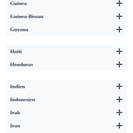
Guinea
Guinea-Bissau
Guyana
Haiti
Honduras
Indien
Indonesien
Irak
Iran