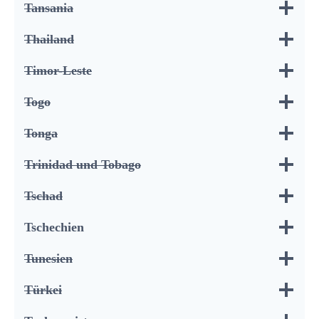
Tansania
Thailand
Timor-Leste
Togo
Tonga
Trinidad und Tobago
Tschad
Tschechien
Tunesien
Türkei