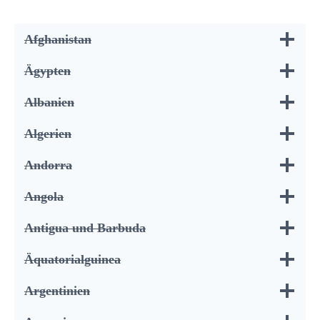
Afghanistan
Ägypten
Albanien
Algerien
Andorra
Angola
Antigua und Barbuda
Äquatorialguinea
Argentinien