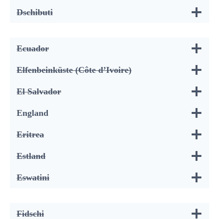
Dschibuti
Ecuador
Elfenbeinküste (Côte d’Ivoire)
El Salvador
England
Eritrea
Estland
Eswatini
Fidschi