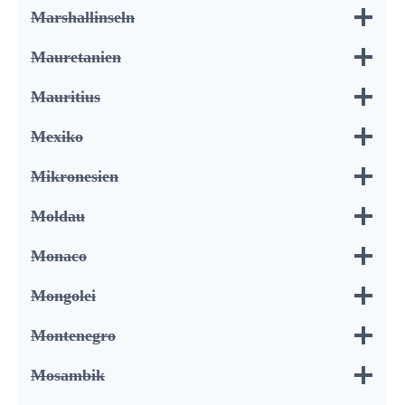
Marshallinseln
Mauretanien
Mauritius
Mexiko
Mikronesien
Moldau
Monaco
Mongolei
Montenegro
Mosambik