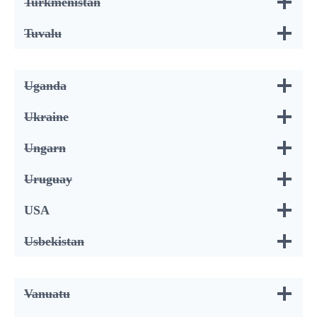
Turkmenistan
Tuvalu
Uganda
Ukraine
Ungarn
Uruguay
USA
Usbekistan
Vanuatu