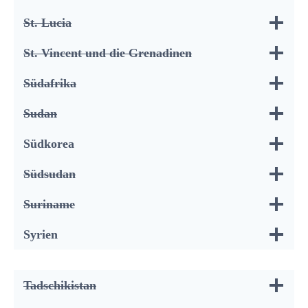
St. Lucia
St. Vincent und die Grenadinen
Südafrika
Sudan
Südkorea
Südsudan
Suriname
Syrien
Tadschikistan