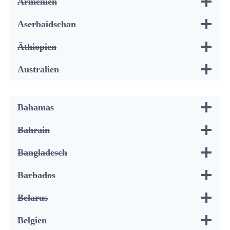
Armenien
Aserbaidschan
Äthiopien
Australien
Bahamas
Bahrain
Bangladesch
Barbados
Belarus
Belgien