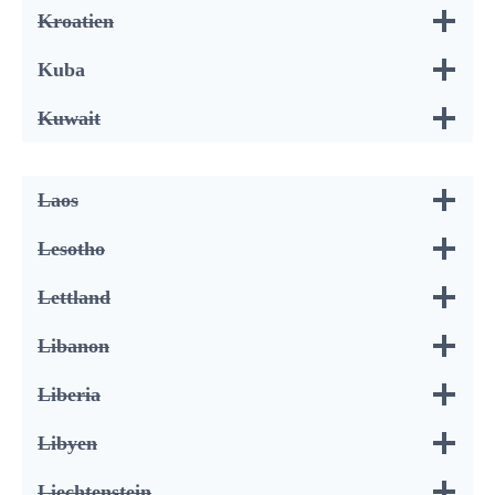
Kroatien
Kuba
Kuwait
Laos
Lesotho
Lettland
Libanon
Liberia
Libyen
Liechtenstein