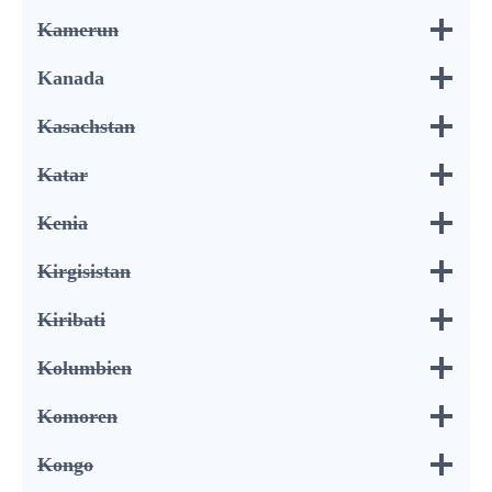
Kamerun
Kanada
Kasachstan
Katar
Kenia
Kirgisistan
Kiribati
Kolumbien
Komoren
Kongo