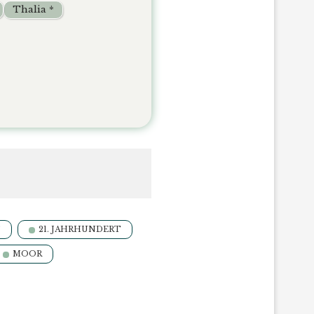
Thalia *
T
21. JAHRHUNDERT
MOOR