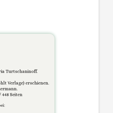
ia Turtschaninoff.
lt Verlage) erschienen.
kermann.
 448 Seiten
ei: