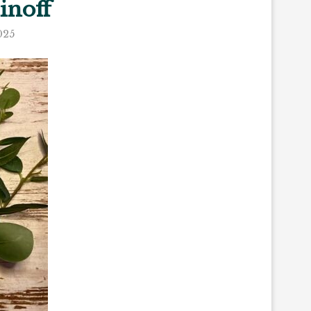
inoff
025