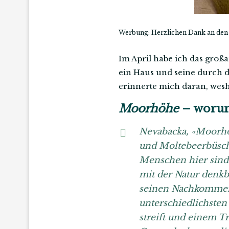
Werbung: Herzlichen Dank an den 
Im April habe ich das groß
ein Haus und seine durch d
erinnerte mich daran, wesh
Moorhöhe
– worum
Nevabacka, «Moorhö
und Moltebeerbüsch
Menschen hier sind 
mit der Natur denkb
seinen Nachkommen f
unterschiedlichste
streift und einem T