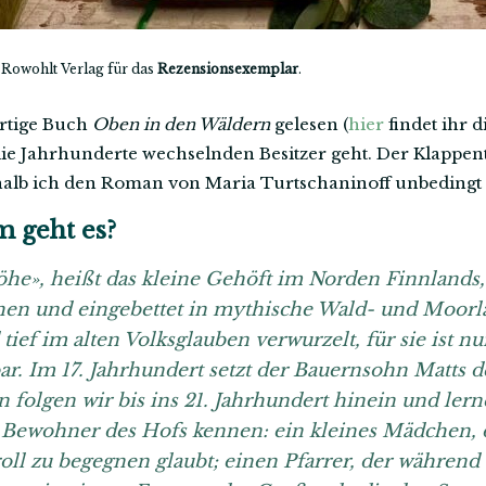
Rowohlt Verlag für das
Rezensionsexemplar
.
artige Buch
Oben in den Wäldern
gelesen (
hier
findet ihr 
ie Jahrhunderte wechselnden Besitzer geht. Der Klappen
alb ich den Roman von Maria Turtschaninoff unbedingt l
 geht es?
he», heißt das kleine Gehöft im Norden Finnlands
en und eingebettet in mythische Wald- und Moorl
tief im alten Volksglauben verwurzelt, für sie ist 
ar. Im 17. Jahrhundert setzt der Bauernsohn Matts d
olgen wir bis ins 21. Jahrhundert hinein und lern
n Bewohner des Hofs kennen: ein kleines Mädchen, 
roll zu begegnen glaubt; einen Pfarrer, der während