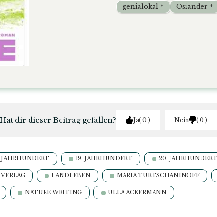
genialokal *
Osiander *
Hat dir dieser Beitrag gefallen?
Ja
0
Nein
0
. JAHRHUNDERT
19. JAHRHUNDERT
20. JAHRHUNDER
 VERLAG
LANDLEBEN
MARIA TURTSCHANINOFF
NATURE WRITING
ULLA ACKERMANN