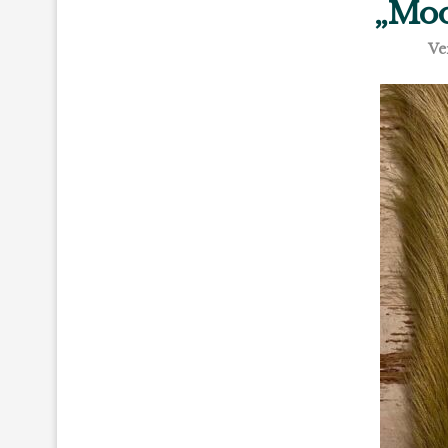
„Moo
Ve