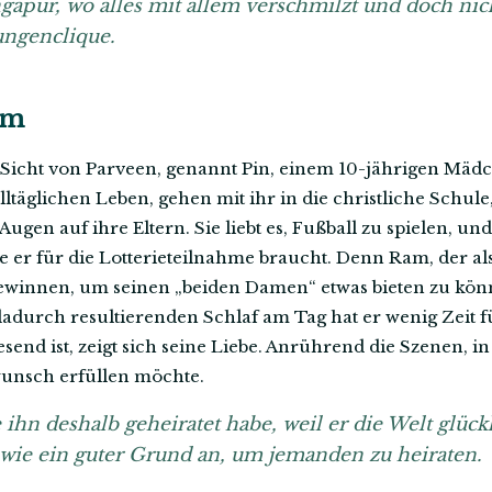
gapur, wo alles mit allem verschmilzt und doch nich
ungenclique.
am
 Sicht von Parveen, genannt Pin, einem 10-jährigen Mädch
lltäglichen Leben, gehen mit ihr in die christliche Schule
ugen auf ihre Eltern. Sie liebt es, Fußball zu spielen, un
er für die Lotterieteilnahme braucht. Denn Ram, der als 
gewinnen, um seinen „beiden Damen“ etwas bieten zu kön
adurch resultierenden Schlaf am Tag hat er wenig Zeit fü
nd ist, zeigt sich seine Liebe. Anrührend die Szenen, in
wunsch erfüllen möchte.
e ihn deshalb geheiratet habe, weil er die Welt glück
 wie ein guter Grund an, um jemanden zu heiraten.