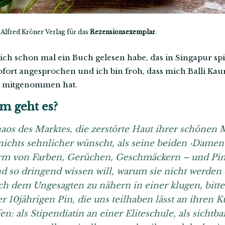
Alfred Kröner Verlag für das
Rezensionsexemplar
.
b ich schon mal ein Buch gelesen habe, das in Singapur sp
fort angesprochen und ich bin froh, dass mich Balli Kaur 
en mitgenommen hat.
 geht es?
s des Marktes, die zerstörte Haut ihrer schönen M
nichts sehnlicher wünscht, als seine beiden ›Damen‹
urm von Farben, Gerüchen, Geschmäckern – und Pin
nd so dringend wissen will, warum sie nicht werden d
ich dem Ungesagten zu nähern in einer klugen, bit
er 10jährigen Pin, die uns teilhaben lässt an ihren
 als Stipendiatin an einer Eliteschule, als sichtba