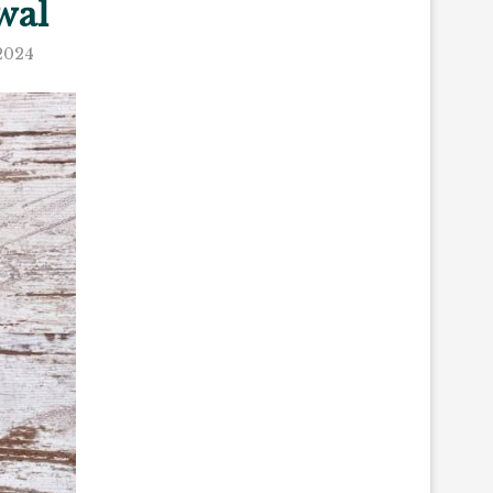
wal
2024