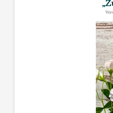
„Z
Verö