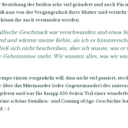
er Beziehung der beiden sehr viel geändert und auch Pin is
iß nun von der Vergangenheit ihrer Mutter und versteht s
n könnt ihr auch verstanden werden.
tallische Geschmack war verschwunden und etwas 
d und wärmte meine Kehle, als ich es hinunterschl
ieß sich nicht beschreiben, aber ich wusste, was e
e Geheimnisse mehr. Wir wussten alles, was wir wi
o einem vorgaukeln will, dass nicht viel passiert, steck
e über das Miteinander (oder Gegeneinander) der unters
 gelernt und war für knapp 350 Seiten Teil einer wunderb
 eine schöne Familien- und Coming of Age-Geschichte lese
. ;-)