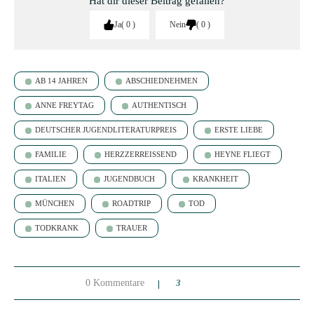
Hat dir dieser Beitrag gefallen?
Ja
0
Nein
0
AB 14 JAHREN
ABSCHIEDNEHMEN
ANNE FREYTAG
AUTHENTISCH
DEUTSCHER JUGENDLITERATURPREIS
ERSTE LIEBE
FAMILIE
HERZZERREISSEND
HEYNE FLIEGT
ITALIEN
JUGENDBUCH
KRANKHEIT
MÜNCHEN
ROADTRIP
TOD
TODKRANK
TRAUER
0 Kommentare
3