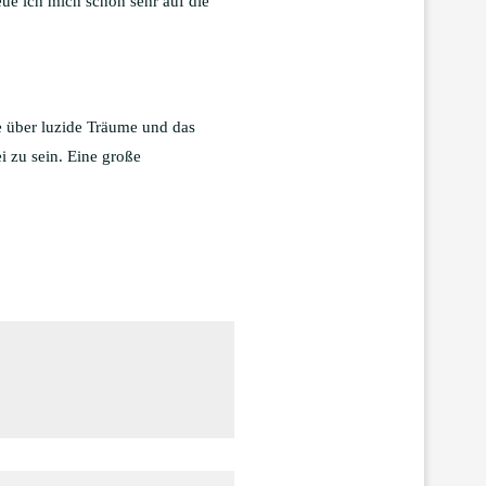
eue ich mich schon sehr auf die
e über luzide Träume und das
i zu sein. Eine große