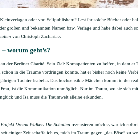
 Kleinverlagen oder von Selfpublishern? Lest ihr solche Bücher oder halt
s der großen und bekannten Namen bzw. Verlage und habe dabei auch sc
hatten
von Christoph Zachariae.
 – worum geht’s?
an der Berliner Charité. Sein Ziel: Komapatienten zu helfen, in dem er
 schon in die Träume vordringen konnte, hat er bisher noch keine Ver
jährigen Tochter Isabella. Das hochsensible Mädchen kommt in der rea
Frau, ist die Kommunikation unmöglich. Nur im Traum, wo sie sich mit ihr
nglück und Isa muss die Traumwelt alleine erkunden.
h
Projekt Dream Walker
.
Die Schatten
rezensieren möchte, war ich sofort 
seit einiger Zeit schaffe ich es, mich im Traum gegen „das Böse“ zu w