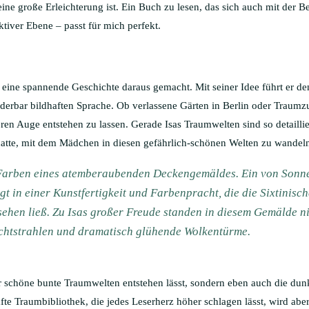
eine große Erleichterung ist. Ein Buch zu lesen, das sich auch mit der
iktiver Ebene – passt für mich perfekt.
 eine spannende Geschichte daraus gemacht. Mit seiner Idee führt er d
nderbar bildhaften Sprache. Ob verlassene Gärten in Berlin oder Traumzu
eren Auge entstehen zu lassen. Gerade Isas Traumwelten sind so detaillie
hatte, mit dem Mädchen in diesen gefährlich-schönen Welten zu wandeln
e Farben eines atemberaubenden Deckengemäldes. Ein von Sonn
t in einer Kunstfertigkeit und Farbenpracht, die die Sixtinisc
ehen ließ. Zu Isas großer Freude standen in diesem Gemälde ni
chtstrahlen und dramatisch glühende Wolkentürme.
nur schöne bunte Traumwelten entstehen lässt, sondern eben auch die dunk
fte Traumbibliothek, die jedes Leserherz höher schlagen lässt, wird aber 