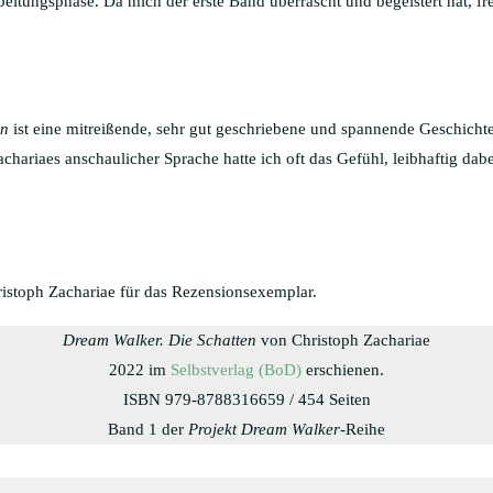
rbeitungsphase. Da mich der erste Band überrascht und begeistert hat, fr
en
ist eine mitreißende, sehr gut geschriebene und spannende Geschicht
ariaes anschaulicher Sprache hatte ich oft das Gefühl, leibhaftig dabe
istoph Zachariae für das Rezensionsexemplar.
Dream Walker. Die Schatten
von Christoph Zachariae
2022 im
Selbstverlag (BoD)
erschienen.
ISBN 979-8788316659 / 454 Seiten
Band 1 der
Projekt Dream Walker
-Reihe