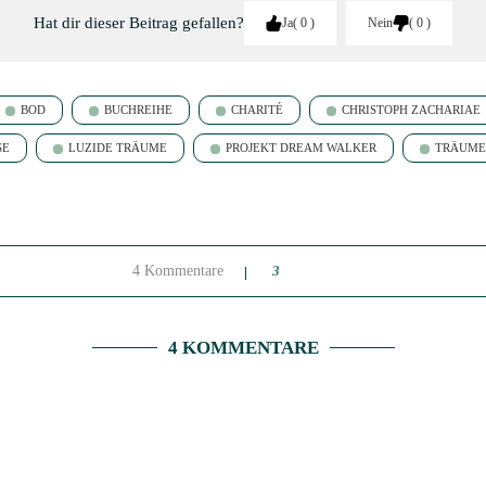
Hat dir dieser Beitrag gefallen?
Ja
0
Nein
0
BOD
BUCHREIHE
CHARITÉ
CHRISTOPH ZACHARIAE
SE
LUZIDE TRÄUME
PROJEKT DREAM WALKER
TRÄUME
4 Kommentare
3
4 KOMMENTARE