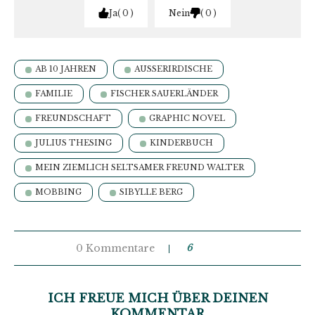
Ja
0
Nein
0
AB 10 JAHREN
AUSSERIRDISCHE
FAMILIE
FISCHER SAUERLÄNDER
FREUNDSCHAFT
GRAPHIC NOVEL
JULIUS THESING
KINDERBUCH
MEIN ZIEMLICH SELTSAMER FREUND WALTER
MOBBING
SIBYLLE BERG
0 Kommentare
6
ICH FREUE MICH ÜBER DEINEN
KOMMENTAR