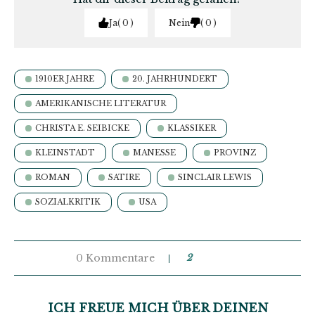
Ja
0
Nein
0
1910ER JAHRE
20. JAHRHUNDERT
AMERIKANISCHE LITERATUR
CHRISTA E. SEIBICKE
KLASSIKER
KLEINSTADT
MANESSE
PROVINZ
ROMAN
SATIRE
SINCLAIR LEWIS
SOZIALKRITIK
USA
0 Kommentare
2
ICH FREUE MICH ÜBER DEINEN