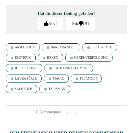
Hat dir dieser Beitrag gefallen?
Ja
0
Nein
0
ARSEDITION
BARBARA NEEB
ELSA WHYTE
ESOTERIK
HEXEN
HEXENVERFOLGUNG
JULIE LÉGÈRE
KATHARINA SCHMIDT
LAURA PÉREZ
MAGIE
PFLANZEN
SACHBUCH
TALISMAN
0 Kommentare
3