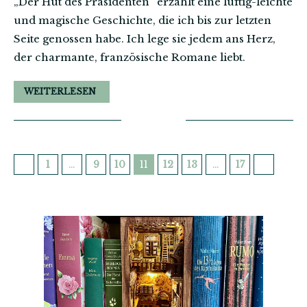
„Der Hut des Präsidenten“ erzählt eine luftig-leichte
und magische Geschichte, die ich bis zur letzten
Seite genossen habe. Ich lege sie jedem ans Herz,
der charmante, französische Romane liebt.
WEITERLESEN
1
…
9
10
11
12
13
…
17