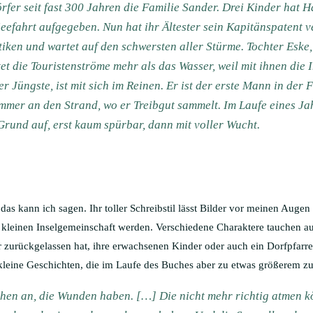
örfer seit fast 300 Jahren die Familie Sander. Drei Kinder hat
Seefahrt aufgegeben. Nun hat ihr Ältester sein Kapitänspatent ve
iken und wartet auf den schwersten aller Stürme. Tochter Eske
et die Touristenströme mehr als das Wasser, weil mit ihnen die I
 Jüngste, ist mit sich im Reinen. Er ist der erste Mann in der F
immer an den Strand, wo er Treibgut sammelt. Im Laufe eines Ja
rund auf, erst kaum spürbar, dann mit voller Wucht.
as kann ich sagen. Ihr toller Schreibstil lässt Bilder vor meinen Augen 
r kleinen Inselgemeinschaft werden. Verschiedene Charaktere tauchen au
r zurückgelassen hat, ihre erwachsenen Kinder oder auch ein Dorfpfarrer
st kleine Geschichten, die im Laufe des Buches aber zu etwas größerem
chen an, die Wunden haben. […] Die nicht mehr richtig atmen 