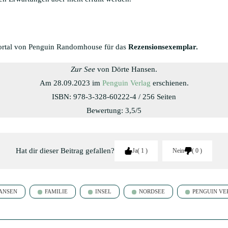
ortal von Penguin Randomhouse für das
Rezensionsexemplar.
Zur See
von Dörte Hansen.
Am 28.09.2023 im
Penguin Verlag
erschienen.
ISBN: 978-3-328-60222-4 / 256 Seiten
Bewertung: 3,5/5
Hat dir dieser Beitrag gefallen?
Ja
1
Nein
0
ANSEN
FAMILIE
INSEL
NORDSEE
PENGUIN VE