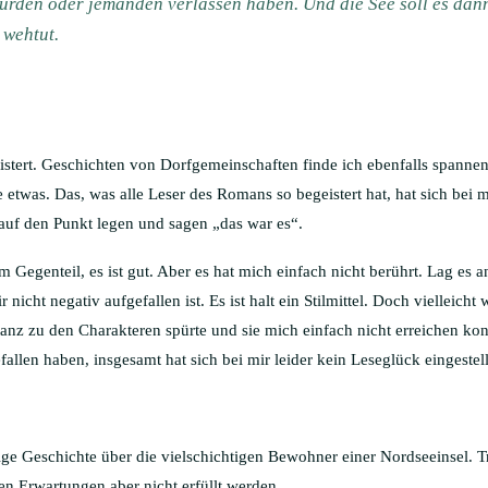
urden oder jemanden verlassen haben. Und die See soll es dann
 wehtut.
istert. Geschichten von Dorfgemeinschaften finde ich ebenfalls spannen
 etwas. Das, was alle Leser des Romans so begeistert hat, hat sich bei mi
 auf den Punkt legen und sagen „das war es“.
im Gegenteil, es ist gut. Aber es hat mich einfach nicht berührt. Lag es
r nicht negativ aufgefallen ist. Es ist halt ein Stilmittel. Doch vielleich
tanz zu den Charakteren spürte und sie mich einfach nicht erreichen kon
len haben, insgesamt hat sich bei mir leider kein Leseglück eingestell
rtige Geschichte über die vielschichtigen Bewohner einer Nordseeinsel. 
 Erwartungen aber nicht erfüllt werden.