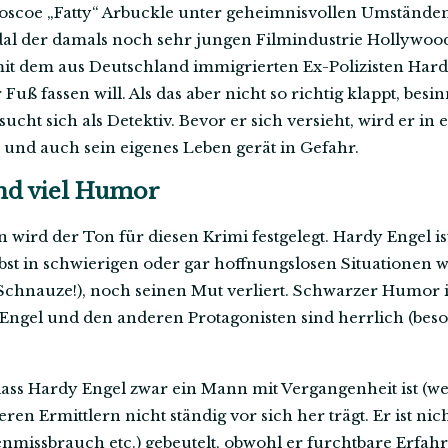
oscoe „Fatty“ Arbuckle unter geheimnisvollen Umständ
al der damals noch sehr jungen Filmindustrie Hollywood
it dem aus Deutschland immigrierten Ex-Polizisten Hardy
uß fassen will. Als das aber nicht so richtig klappt, besin
ucht sich als Detektiv. Bevor er sich versieht, wird er in
und auch sein eigenes Leben gerät in Gefahr.
nd viel Humor
en wird der Ton für diesen Krimi festgelegt. Hardy Engel i
lbst in schwierigen oder gar hoffnungslosen Situationen
chnauze!), noch seinen Mut verliert. Schwarzer Humor is
ngel und den anderen Protagonisten sind herrlich (beson
dass Hardy Engel zwar ein Mann mit Vergangenheit ist (wer 
ren Ermittlern nicht ständig vor sich her trägt. Er ist ni
genmissbrauch etc.) gebeutelt, obwohl er furchtbare Erfa