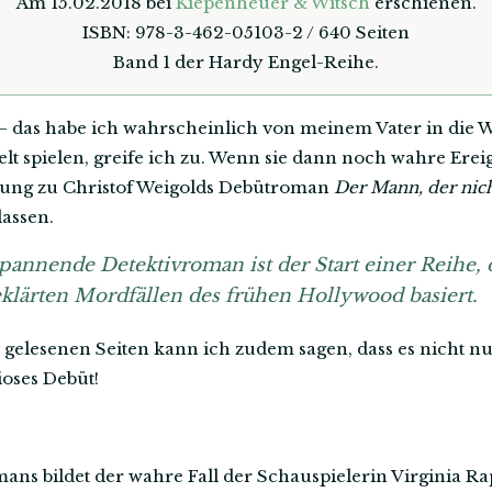
Am 15.02.2018 bei
Kiepenheuer & Witsch
erschienen.
ISBN: 978-3-462-05103-2 / 640 Seiten
Band 1 der Hardy Engel-Reihe.
 – das habe ich wahrscheinlich von meinem Vater in die
 spielen, greife ich zu. Wenn sie dann noch wahre Ereign
bung zu Christof Weigolds Debütroman
Der Mann, der nich
lassen.
pannende Detektivroman ist der Start einer Reihe, 
lärten Mordfällen des frühen Hollywood basiert.
0 gelesenen Seiten kann ich zudem sagen, dass es nicht nu
ioses Debüt!
mans bildet der wahre Fall der Schauspielerin Virginia Ra