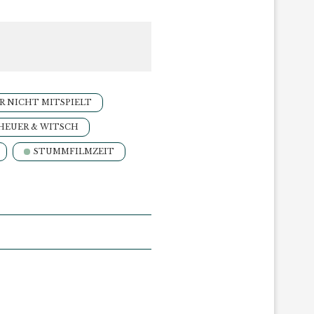
R NICHT MITSPIELT
HEUER & WITSCH
STUMMFILMZEIT