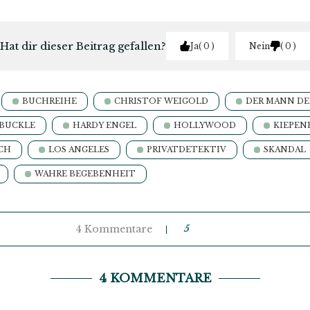
Hat dir dieser Beitrag gefallen?
Ja
0
Nein
0
BUCHREIHE
CHRISTOF WEIGOLD
DER MANN DE
RBUCKLE
HARDY ENGEL
HOLLYWOOD
KIEPEN
CH
LOS ANGELES
PRIVATDETEKTIV
SKANDAL
WAHRE BEGEBENHEIT
4 Kommentare
5
4 KOMMENTARE