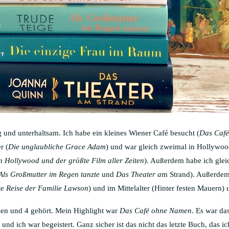
 und unterhaltsam. Ich habe ein kleines Wiener Café besucht (
Das Caf
r (
Die unglaubliche Grace Adam
) und war gleich zweimal in Hollywoo
n Hollywood und der größte Film aller Zeiten
). Außerdem habe ich glei
Als Großmutter im Regen tanzte
und
Das Theater a
m Strand). Außerdem 
e Reise der Familie Lawson
) und im Mittelalter (Hinter festen Mauern)
sen und 4 gehört. Mein Highlight war
Das Café ohne Namen
. Es war da
und ich war begeistert. Ganz sicher ist das nicht das letzte Buch, das i