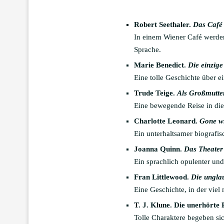
Robert Seethaler.
Das Café
In einem Wiener Café werden
Sprache.
Marie Benedict.
Die einzig
Eine tolle Geschichte über e
Trude Teige.
Als Großmutter
Eine bewegende Reise in die
Charlotte Leonard.
Gone wi
Ein unterhaltsamer biografi
Joanna Quinn.
Das Theater
Ein sprachlich opulenter und
Fran Littlewood.
Die ungla
Eine Geschichte, in der viel
T. J. Klune. Die unerhörte
Tolle Charaktere begeben sich