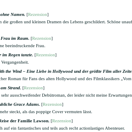
 ohne Namen.
[
Rezension
]
 die großen und kleinen Dramen des Lebens geschildert. Schöne unaufg
e Frau im Raum.
[
Rezension
]
ine beeindruckende Frau.
 im Regen tanzte.
[
Rezension
]
 Vergangenheit.
th the Wind – Eine Liebe in Hollywood und der größte Film aller Zeit
scher Roman für Fans des alten Hollywood und des Filmklassikers „Vo
 am Strand.
[
Rezension
]
 sehr ausschweifender Debütroman, der leider nicht meine Erwartungen e
ubliche Grace Adams.
[
Rezension
]
 mehr steckt, als das poppige Cover vermuten lässt.
 Reise der Familie Lawson.
[
Rezension
]
 auf ein fantastisches und teils auch recht actionlastiges Abenteuer.