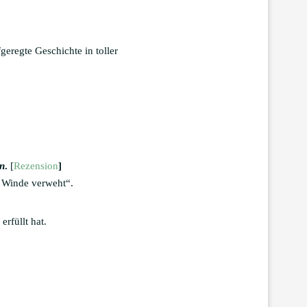
eregte Geschichte in toller
en
.
[
Rezension
]
m Winde verweht“.
rfüllt hat.