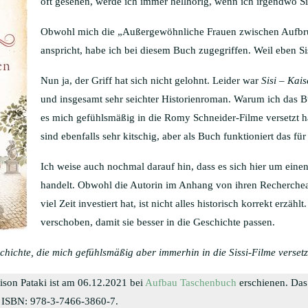
oft gesehen, werde ich immer hellhörig, wenn ich irgendwo Siss
Obwohl mich die „Außergewöhnliche Frauen zwischen Aufbru
anspricht, habe ich bei diesem Buch zugegriffen. Weil eben S
Nun ja, der Griff hat sich nicht gelohnt. Leider war
Sisi – Kais
und insgesamt sehr seichter Historienroman. Warum ich das 
es mich gefühlsmäßig in die Romy Schneider-Filme versetzt ha
sind ebenfalls sehr kitschig, aber als Buch funktioniert das fü
Ich weise auch nochmal darauf hin, dass es sich hier um ein
handelt. Obwohl die Autorin im Anhang von ihren Recherchearb
viel Zeit investiert hat, ist nicht alles historisch korrekt erzä
verschoben, damit sie besser in die Geschichte passen.
eschichte, die mich gefühlsmäßig aber immerhin in die Sissi-Filme versetz
ison Pataki ist am 06.12.2021 bei
Aufbau Taschenbuch
erschienen. Das
n. ISBN: 978-3-7466-3860-7.