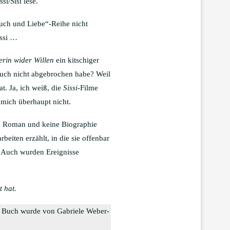
i/Sisi lese.
ch und Liebe“-Reihe nicht
issi …
erin wider Willen
ein kitschiger
Buch nicht abgebrochen habe? Weil
t. Ja, ich weiß, die
Sissi
-Filme
r mich überhaupt nicht.
en Roman und keine Biographie
eiten erzählt, in die sie offenbar
hlt. Auch wurden Ereignisse
t hat.
 Buch wurde von Gabriele Weber-