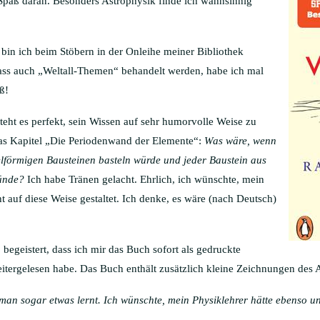
Spaß daran. Besonders Astrophysik finde ich wahnsinnig
in ich beim Stöbern in der Onleihe meiner Bibliothek
dass auch „Weltall-Themen“ behandelt werden, habe ich mal
ß!
eht es perfekt, sein Wissen auf sehr humorvolle Weise zu
das Kapitel „Die Periodenwand der Elemente“:
Was wäre, wenn
lförmigen Bausteinen basteln würde und jeder Baustein aus
ünde?
Ich habe Tränen gelacht. Ehrlich, ich wünschte, mein
ht auf diese Weise gestaltet. Ich denke, es wäre (nach Deutsch)
begeistert, dass ich mir das Buch sofort als gedruckte
tergelesen habe. Das Buch enthält zusätzlich kleine Zeichnungen des A
 man sogar etwas lernt. Ich wünschte, mein Physiklehrer hätte ebenso un