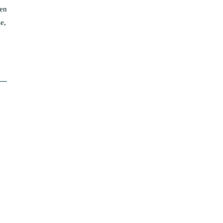
men
e,