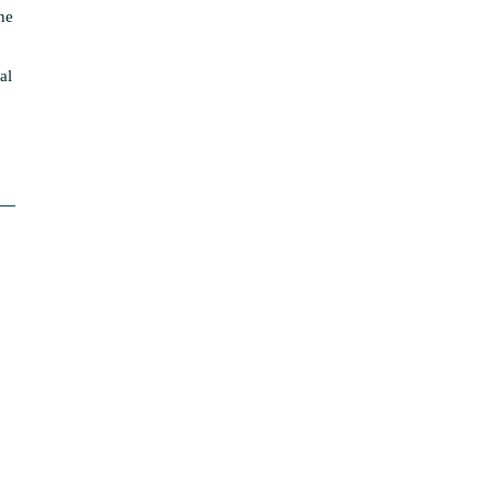
ne
al