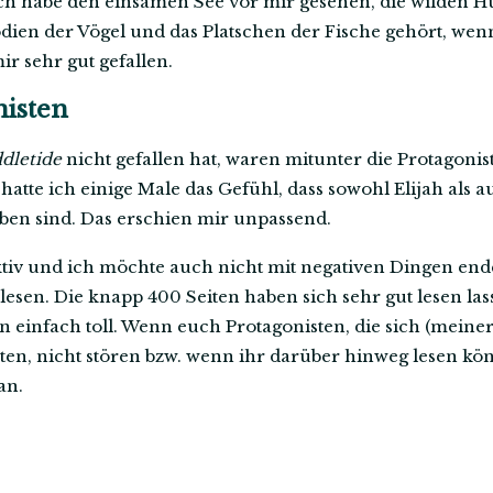
ch habe den einsamen See vor mir gesehen, die wilden H
dien der Vögel und das Platschen der Fische gehört, wen
ir sehr gut gefallen.
nisten
dletide
nicht gefallen hat, waren mitunter die Protagoni
hatte ich einige Male das Gefühl, dass sowohl Elijah als a
ben sind. Das erschien mir unpassend.
jektiv und ich möchte auch nicht mit negativen Dingen en
lesen. Die knapp 400 Seiten haben sich sehr gut lesen la
einfach toll. Wenn euch Protagonisten, die sich (meine
ten, nicht stören bzw. wenn ihr darüber hinweg lesen kön
an.