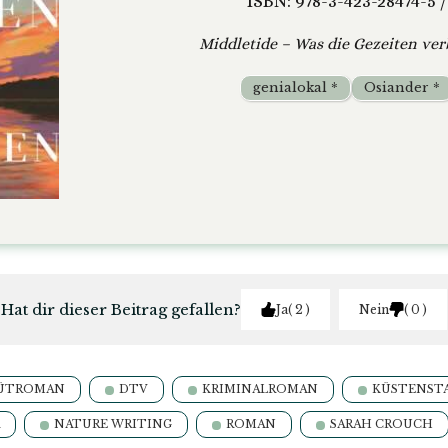
ISBN: 978-3-423-28474-5 /
Middletide – Was die Gezeiten ve
genialokal *
Osiander *
Hat dir dieser Beitrag gefallen?
Ja
2
Nein
0
ÜTROMAN
DTV
KRIMINALROMAN
KÜSTENST
NATURE WRITING
ROMAN
SARAH CROUCH