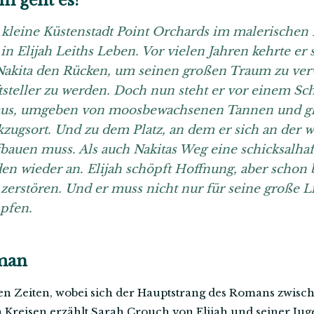
 geht es?
 kleine Küstenstadt Point Orchards im malerischen 
in Elijah Leiths Leben. Vor vielen Jahren kehrte e
Nakita den Rücken, um seinen großen Traum zu verw
ftsteller zu werden. Doch nun steht er vor einem S
haus, umgeben von moosbewachsenen Tannen und gl
zugsort. Und zu dem Platz, an dem er sich an der wi
fbauen muss. Als auch Nakitas Weg eine schicksalh
den wieder an. Elijah schöpft Hoffnung, aber schon
 zerstören. Und er muss nicht nur für seine große L
pfen.
man
den Zeiten, wobei sich der Hauptstrang des Romans zwisch
reisen erzählt Sarah Crouch von Elijah und seiner Jugen