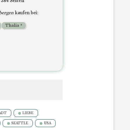
 384 Seiten
rbergen
kaufen bei:
Thalia *
ADT
LIEBE
SEATTLE
USA