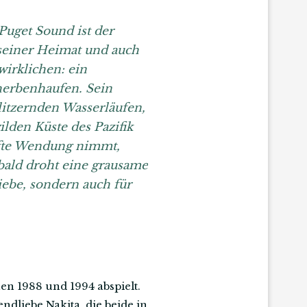
Puget Sound ist der
r seiner Heimat und auch
irklichen: ein
cherbenhaufen. Sein
itzernden Wasserläufen,
lden Küste des Pazifik
afte Wendung nimmt,
 bald droht eine grausame
iebe, sondern auch für
en 1988 und 1994 abspielt.
dliebe Nakita, die beide in