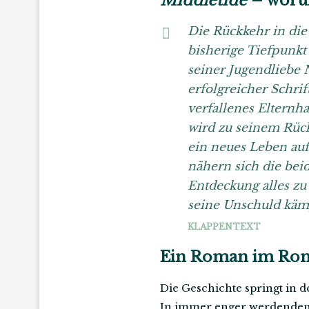
Middletide
– worum
Die Rückkehr in die
bisherige Tiefpunkt 
seiner Jugendliebe 
erfolgreicher Schri
verfallenes Eltern
wird zu seinem Rück
ein neues Leben au
nähern sich die bei
Entdeckung alles zu
seine Unschuld käm
KLAPPENTEXT
Ein Roman im Ro
Die Geschichte springt in 
In immer enger werdenden K