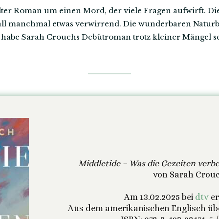
hlter Roman um einen Mord, der viele Fragen aufwirft. D
 Fall manchmal etwas verwirrend. Die wunderbaren Natur
h habe Sarah Crouchs Debütroman trotz kleiner Mängel se
Middletide – Was die Gezeiten verb
von Sarah Crouc
Am 13.02.2025 bei
dtv
er
Aus dem amerikanischen Englisch übe