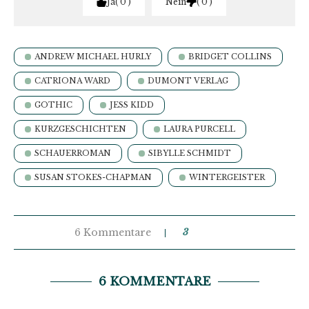
Ja
0
Nein
0
ANDREW MICHAEL HURLY
BRIDGET COLLINS
CATRIONA WARD
DUMONT VERLAG
GOTHIC
JESS KIDD
KURZGESCHICHTEN
LAURA PURCELL
SCHAUERROMAN
SIBYLLE SCHMIDT
SUSAN STOKES-CHAPMAN
WINTERGEISTER
6 Kommentare
3
6 KOMMENTARE