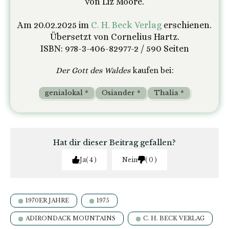
von Liz Moore.
Am 20.02.2025 im
C. H. Beck Verlag
erschienen.
Übersetzt von Cornelius Hartz.
ISBN: 978-3-406-82977-2 / 590 Seiten
Der Gott des Waldes
kaufen bei:
genialokal *
Osiander *
Thalia *
Hat dir dieser Beitrag gefallen?
Ja
4
Nein
0
1970ER JAHRE
1975
ADIRONDACK MOUNTAINS
C. H. BECK VERLAG