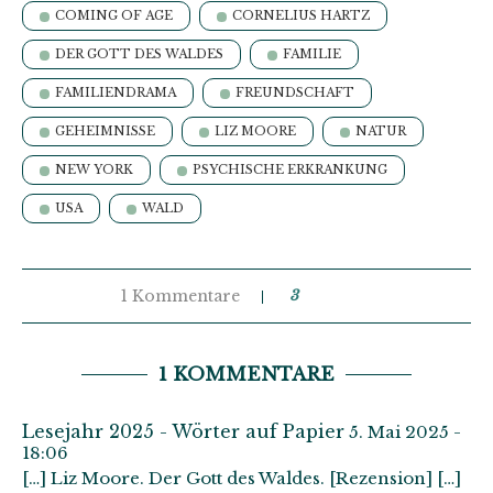
COMING OF AGE
CORNELIUS HARTZ
DER GOTT DES WALDES
FAMILIE
FAMILIENDRAMA
FREUNDSCHAFT
GEHEIMNISSE
LIZ MOORE
NATUR
NEW YORK
PSYCHISCHE ERKRANKUNG
USA
WALD
1 Kommentare
3
1 KOMMENTARE
Lesejahr 2025 - Wörter auf Papier
5. Mai 2025 -
18:06
[…] Liz Moore. Der Gott des Waldes. [Rezension] […]