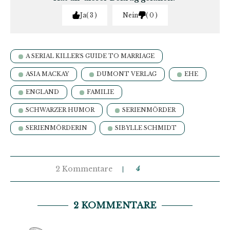
Ja
3
Nein
0
A SERIAL KILLER'S GUIDE TO MARRIAGE
ASIA MACKAY
DUMONT VERLAG
EHE
ENGLAND
FAMILIE
SCHWARZER HUMOR
SERIENMÖRDER
SERIENMÖRDERIN
SIBYLLE SCHMIDT
2 Kommentare
4
2 KOMMENTARE