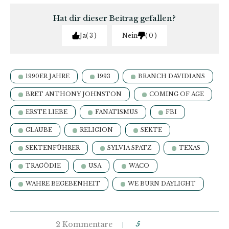
Hat dir dieser Beitrag gefallen?
Ja
3
Nein
0
1990ER JAHRE
1993
BRANCH DAVIDIANS
BRET ANTHONY JOHNSTON
COMING OF AGE
ERSTE LIEBE
FANATISMUS
FBI
GLAUBE
RELIGION
SEKTE
SEKTENFÜHRER
SYLVIA SPATZ
TEXAS
TRAGÖDIE
USA
WACO
WAHRE BEGEBENHEIT
WE BURN DAYLIGHT
2 Kommentare
5