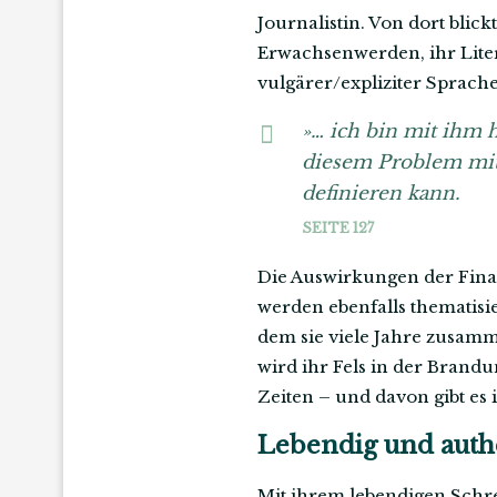
Journalistin. Von dort blic
Erwachsenwerden, ihr Liter
vulgärer/expliziter Sprache
»… ich bin mit ihm h
diesem Problem mit
definieren kann.
SEITE 127
Die Auswirkungen der Finan
werden ebenfalls thematisi
dem sie viele Jahre zusamme
wird ihr Fels in der Brandu
Zeiten – und davon gibt e
Lebendig und auth
Mit ihrem lebendigen Schrei