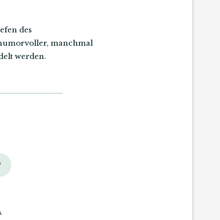
efen des
n humorvoller, manchmal
elt werden.
*
.