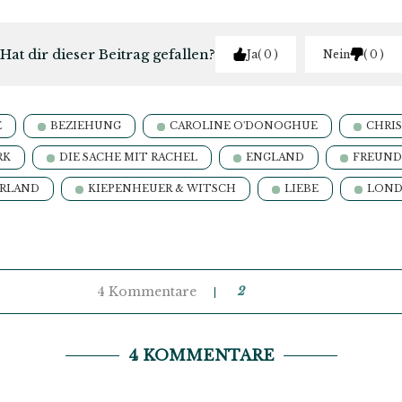
Hat dir dieser Beitrag gefallen?
Ja
0
Nein
0
E
BEZIEHUNG
CAROLINE O'DONOGHUE
CHRIS
RK
DIE SACHE MIT RACHEL
ENGLAND
FREUND
IRLAND
KIEPENHEUER & WITSCH
LIEBE
LON
4 Kommentare
2
4 KOMMENTARE