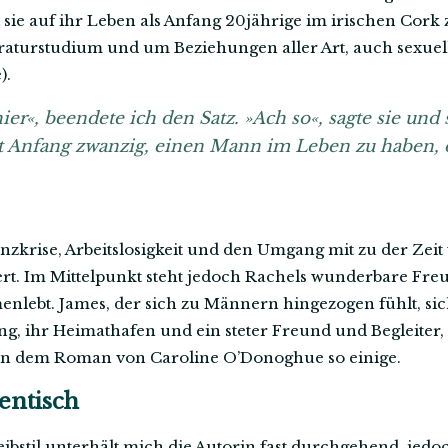
kt sie auf ihr Leben als Anfang 20jährige im irischen Cork
aturstudium und um Beziehungen aller Art, auch sexuelle
).
ier«, beendete ich den Satz. »Ach so«, sagte sie und 
 Anfang zwanzig, einen Mann im Leben zu haben, 
zkrise, Arbeitslosigkeit und den Umgang mit zu der Zei
ert. Im Mittelpunkt steht jedoch Rachels wunderbare Freu
nlebt. James, der sich zu Männern hingezogen fühlt, sich
ng, ihr Heimathafen und ein steter Freund und Begleiter,
s in dem Roman von Caroline O’Donoghue so einige.
entisch
bstil unterhält mich die Autorin fast durchgehend, jedoc