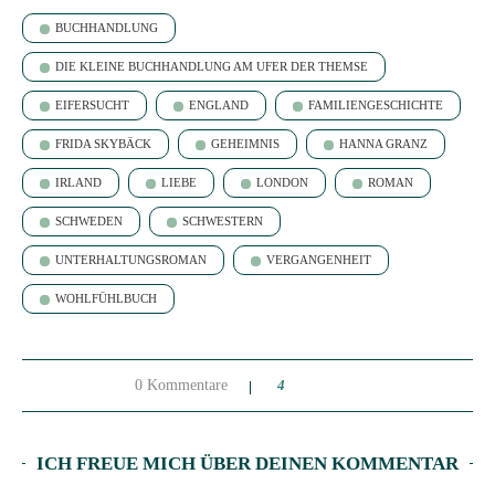
BUCHHANDLUNG
DIE KLEINE BUCHHANDLUNG AM UFER DER THEMSE
EIFERSUCHT
ENGLAND
FAMILIENGESCHICHTE
FRIDA SKYBÄCK
GEHEIMNIS
HANNA GRANZ
IRLAND
LIEBE
LONDON
ROMAN
SCHWEDEN
SCHWESTERN
UNTERHALTUNGSROMAN
VERGANGENHEIT
WOHLFÜHLBUCH
0 Kommentare
4
ICH FREUE MICH ÜBER DEINEN KOMMENTAR