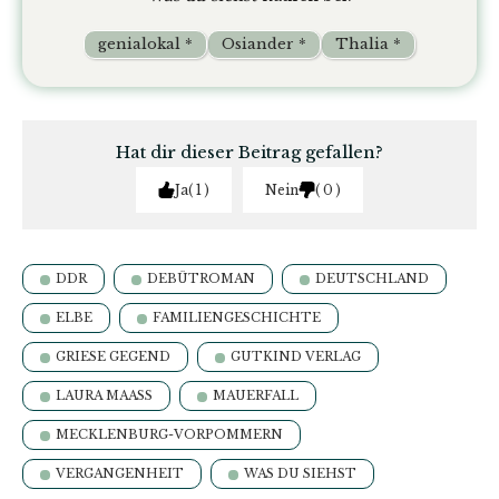
genialokal *
Osiander *
Thalia *
Hat dir dieser Beitrag gefallen?
Ja
1
Nein
0
DDR
DEBÜTROMAN
DEUTSCHLAND
ELBE
FAMILIENGESCHICHTE
GRIESE GEGEND
GUTKIND VERLAG
LAURA MAASS
MAUERFALL
MECKLENBURG-VORPOMMERN
VERGANGENHEIT
WAS DU SIEHST