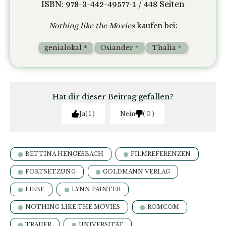
ISBN: 978-3-442-49577-1 / 448 Seiten
Nothing like the Movies
kaufen bei:
genialokal *
Osiander *
Thalia *
Hat dir dieser Beitrag gefallen?
Ja
1
Nein
0
BETTINA HENGESBACH
FILMREFERENZEN
FORTSETZUNG
GOLDMANN VERLAG
LIEBE
LYNN PAINTER
NOTHING LIKE THE MOVIES
ROMCOM
TRAUER
UNIVERSITÄT