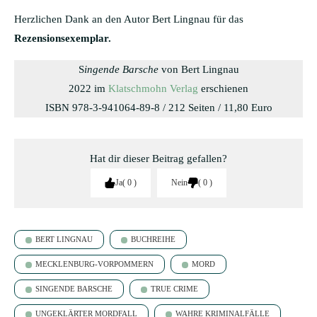
Herzlichen Dank an den Autor Bert Lingnau für das
Rezensionsexemplar.
S
ingende Barsche
von Bert Lingnau
2022 im
Klatschmohn Verlag
erschienen
ISBN 978-3-941064-89-8 / 212 Seiten / 11,80 Euro
Hat dir dieser Beitrag gefallen?
Ja
0
Nein
0
BERT LINGNAU
BUCHREIHE
MECKLENBURG-VORPOMMERN
MORD
SINGENDE BARSCHE
TRUE CRIME
UNGEKLÄRTER MORDFALL
WAHRE KRIMINALFÄLLE