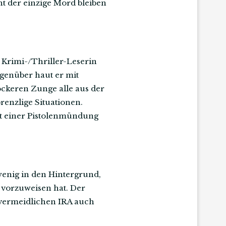
ht der einzige Mord bleiben
e Krimi-/Thriller-Leserin
egenüber haut er mit
ockeren Zunge alle aus der
brenzlige Situationen.
elt einer Pistolenmündung
wenig in den Hintergrund,
vorzuweisen hat. Der
unvermeidlichen IRA auch