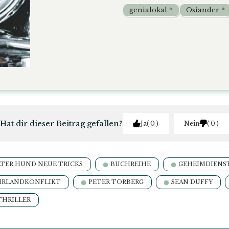
genialokal *
Osiander *
Hat dir dieser Beitrag gefallen?
Ja
0
Nein
0
LTER HUND NEUE TRICKS
BUCHREIHE
GEHEIMDIENS
IRLANDKONFLIKT
PETER TORBERG
SEAN DUFFY
THRILLER