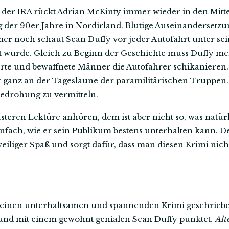
t der IRA rückt Adrian McKinty immer wieder in den Mitte
 der 90er Jahre in Nordirland. Blutige Auseinandersetzu
r noch schaut Sean Duffy vor jeder Autofahrt unter se
t wurde. Gleich zu Beginn der Geschichte muss Duffy m
erte und bewaffnete Männer die Autofahrer schikanieren
gt ganz an der Tageslaune der paramilitärischen Truppen.
Bedrohung zu vermitteln.
steren Lektüre anhören, dem ist aber nicht so, was natür
 einfach, wie er sein Publikum bestens unterhalten kann. D
weiliger Spaß und sorgt dafür, dass man diesen Krimi nic
einen unterhaltsamen und spannenden Krimi geschrieben,
 und mit einem gewohnt genialen Sean Duffy punktet.
Alt